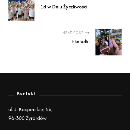
P
1d w Dniu Życzliwości
o
s
NEXT POST
Ekoludki
t
N
a
Kontakt
v
ul. J. Kacperskiej 6b,
i
96-300 Żyrardów