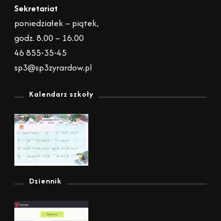
g
Sekretariat
poniedziałek – piątek,
a
godz. 8.00 – 16.00
46 855-35-45
t
sp3@sp3zyrardow.pl
i
Kalendarz szkoły
o
n
Dziennik