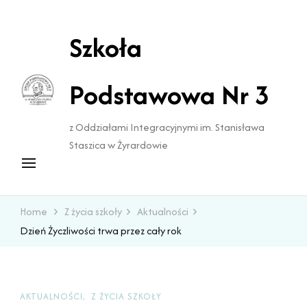
do
treści
Szkoła
Podstawowa Nr 3
z Oddziałami Integracyjnymi im. Stanisława
Staszica w Żyrardowie
Home
Z życia szkoły
Aktualności
Dzień Życzliwości trwa przez cały rok
AKTUALNOŚCI
Z ŻYCIA SZKOŁY